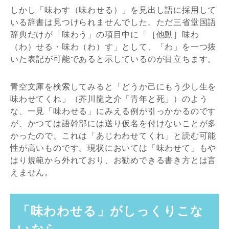
しかし「味わす（味わせる）」を見出し語に採用して
いる辞書は見つけられませんでした。ただ三省堂国語
辞典だけが「味わう」の項目中に「［他動］味わ
（わ）せる・味わ（わ）す」として、「わ」を一つ抜
いた表記が可能であると示しているのが目立ちます。
青空文庫を検索してみると「どうか己にもう少し生を
味わせてくれ」（芥川龍之介「青年と死」）のよう
な、一見「味わせる」にみえる例が引っかかるのです
が、かつては語幹部には送り仮名を付けないことが多
かったので、これは「あじわわせてくれ」と読む可能
性が高いものです。現状においては「味わせて」もや
はり規範から外れており、お勧めできる書き方とは言
えません。
「味わわせる」がしっくりこな
いなら…