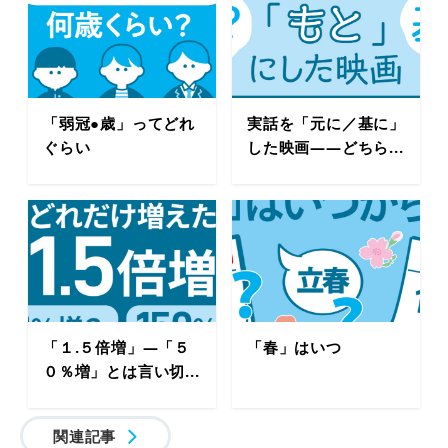
「弱冠●歳」ってどれ
実話を「元に／基に」
ぐらい
した映画――どちら...
「１.５倍増」―「５
「春」はいつ
０％増」とは言い切...
関連記事