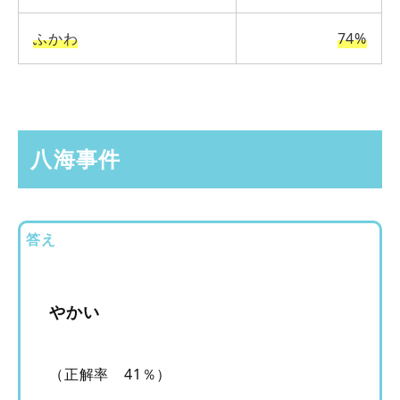
ふかわ
74%
八海事件
答え
やかい
（正解率 41％）