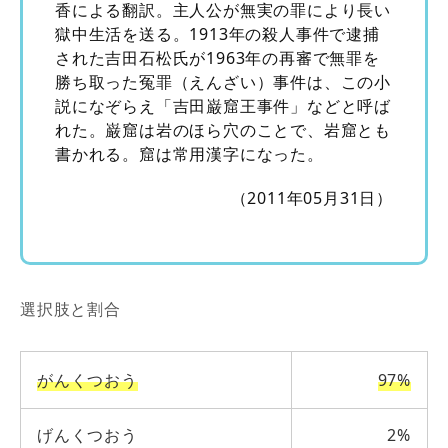
香による翻訳。主人公が無実の罪により長い
獄中生活を送る。1913年の殺人事件で逮捕
された吉田石松氏が1963年の再審で無罪を
勝ち取った冤罪（えんざい）事件は、この小
説になぞらえ「吉田巌窟王事件」などと呼ば
れた。巌窟は岩のほら穴のことで、岩窟とも
書かれる。窟は常用漢字になった。
（2011年05月31日）
選択肢と割合
がんくつおう
97%
げんくつおう
2%