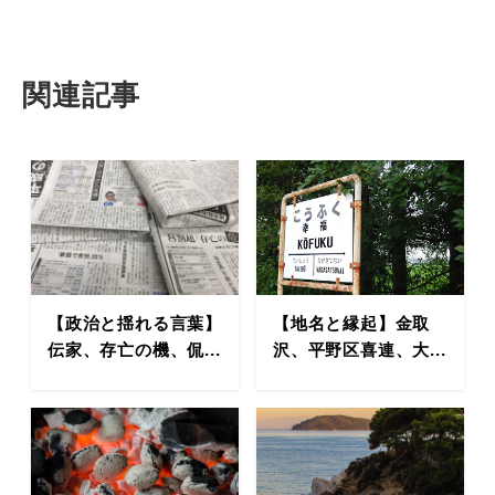
関連記事
【政治と揺れる言葉】
【地名と縁起】金取
伝家、存亡の機、侃...
沢、平野区喜連、大...