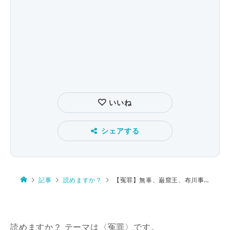
いいね
シェアする
記事
読めますか？
【冤罪】無辜、巌窟王、布川事件、八海事件、甲山事件
読めますか？ テーマは〈冤罪〉です。