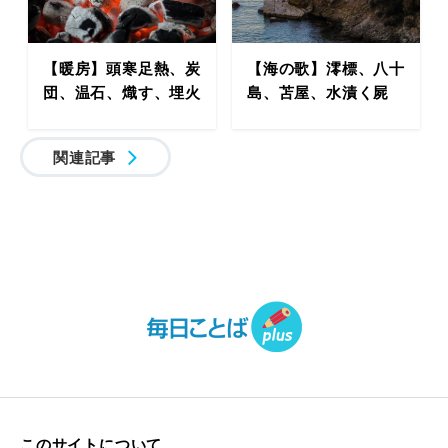
【暖房】頭寒足熱、炭
【海の歌】澪標、八十
団、温石、熾す、埋火
島、苫屋、水漬く屍
関連記事
このサイトについて