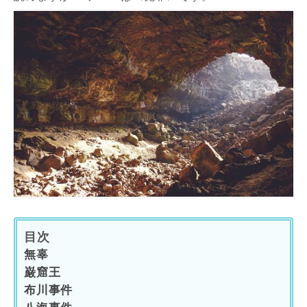
目次
無辜
巌窟王
布川事件