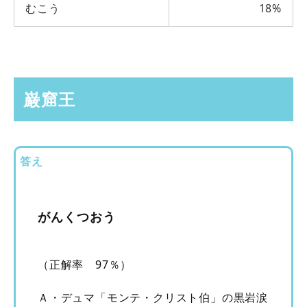
むこう
18%
巌窟王
答え
がんくつおう
（正解率 97％）
Ａ・デュマ「モンテ・クリスト伯」の黒岩涙