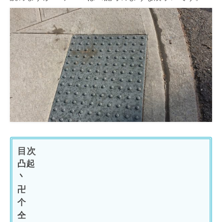
目次
凸起
丶
卍
个
仝