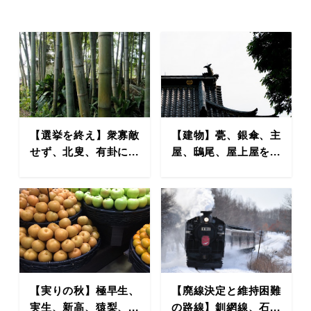
【選挙を終え】衆寡敵
【建物】甍、銀傘、主
せず、北叟、有卦に...
屋、鴟尾、屋上屋を...
【実りの秋】極早生、
【廃線決定と維持困難
実生、新高、猿梨、...
の路線】釧網線、石...