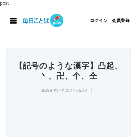
post
ログイン
会員登録
【記号のような漢字】凸起、
丶、卍、个、仝
読めますか？
2011.06.10