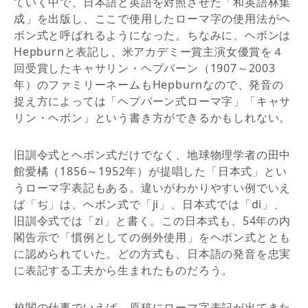
ていく中で、日本語と英語を対照させた「和英語林集
成」を出版し、ここで使用したローマ字の使用法がヘ
ボン式と呼ばれるようになった。ちなみに、ヘボンは
Hepburnと表記し、米アカデミー賞主演女優賞を４
回受賞したキャサリン・ヘプバーン（1907～2003
年）のファミリーネームもHepburnなので、発音の
捉え方によっては「ヘプバーン式ローマ字」「キャサ
リン・ヘボン」という書き方ができるかもしれない。
旧訓令式とヘボン式だけでなく、地球物理学者の田中
館愛橘（1856～1952年）が提唱した「日本式」とい
うローマ字表記もある。違いがわかりやすい例でいえ
ば「ぢ」は、ヘボン式で「ji」、日本式では「di」、
旧訓令式では「zi」と書く。この日本式も、54年の内
閣告示で「慣例としての例外使用」をヘボン式ととも
に認められていた。どの方式も、日本語の発音を忠実
に表記する工夫から生まれたものだろう。
校閲の仕事でいえば、原稿にローマ字表記が出てきた