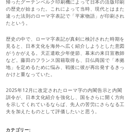
帰ったグーテンベルク印刷機によって日本の活版印刷
の歴史が始まった。これによって当時、現代とはまた
違った法則のローマ字表記で「平家物語」が印刷され
たという。
歴史の中で、ローマ字表記が真剣に検討された時期を
見ると、日本文化を海外へ広く紹介しようとした意図
がうかがえる。天正遣欧少年使節、幕末の来日宣教師
など。藤田のフランス国籍取得も、日仏両国で「本拠
地」を定めるために悩み、戦後に彼が再出発するきっ
かけと重なっていた。
2025年12月に改定されたローマ字の内閣告示と内閣
訓令が、日本文化紹介を強化し、国をさらに開く方向
を示してくれているならば、先人の苦労にさらなる工
夫を加えたものとして評価したいと思う。
カテゴリー: