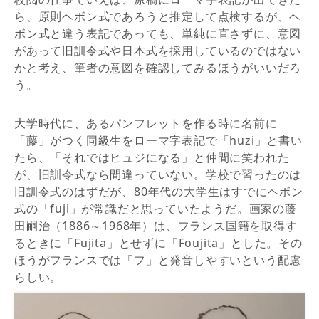
ら、原則ヘボン式であろうと推定して点検するが、ヘ
ボン式と違う表記であっても、単純に直さずに、意図
があって旧訓令式や日本式を採用しているのではない
かと考え、筆者の意図を確認してみるほうがいいだろ
う。
大学時代に、あるパンフレットを作る時に名前に
「藤」がつく同級生をローマ字表記で「huzi」と書い
たら、「それではヒュジになる」と仲間に笑われた
が、旧訓令式なら間違っていない。学校で習ったのは
旧訓令式のはずだが、80年代の大学生はすでにヘボン
式の「fuji」が常識だと思っていたようだ。画家の藤
田嗣治（1886～1968年）は、フランス国籍を取得す
るときに「Fujita」とせずに「Foujita」とした。その
ほうがフランスでは「フ」と発音しやすいという配慮
らしい。