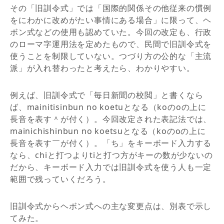
その「旧訓令式」では「国際的関係その他従来の慣例
をにわかに改めがたい事情にある場合」に限って、ヘ
ボン式などの使用も認めていた。今回の改定も、行政
のローマ字運用法を定めたもので、民間で旧訓令式を
使うことを制限していない。つづり方の公的な「主流
派」が入れ替わったと考えたら、わかりやすい。
例えば、旧訓令式で「毎日新聞の校閲」と書くなら
ば、mainitisinbun no koetuとなる（koのoの上に
長音を表す＾が付く）。今回改定された表記法では、
mainichishinbun no koetsuとなる（koのoの上に
長音を表す￣が付く）。「ち」をキーボード入力する
なら、chiと打つよりtiと打つ方がキーの数が少ないの
だから、キーボード入力では旧訓令式を使う人も一定
範囲で残っていくだろう。
旧訓令式からヘボン式への主な変更点は、別表で示し
てみた。