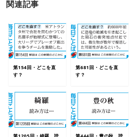
関連記事
第154回・どこを直
第681回・どこを直
す？
す？
第1205回・綺羅 読
第444回・豊の秋 読