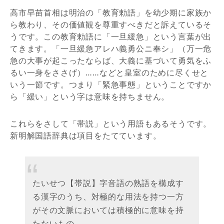
高市早苗首相は明治の「教育勅語」を幼少期に家族か
ら教わり、その価値観を尊重すべきだと訴えているそ
うです。この教育勅語に「一旦緩急」という言葉が出
てきます。「一旦緩急アレハ義勇公ニ奉シ」（万一危
急の大事が起こったならば、大義に基づいて勇気をふ
るい一身をささげ）……などと皇室のために尽くせと
いう一節です。つまり「緊急事態」ということですか
ら「緩い」という字は意味を持ちません。
これらをさして「帯説」という用語もあるそうです。
新明解国語辞典は項目をたてています。
たいせつ【帯説】字音語の熟語を構成す
る漢字のうち、対極的な用法を持つ一方
がその文脈においては積極的に意味を持
たないもの。