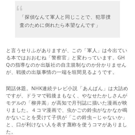
「探偵なんて軍人と同じことで、犯罪捜
査のために倒れたら本望なんです」
と言うせりふがありますが、この「軍人」は今出てい
る本ではおおむね「警察官」と変わっています。GH
Qの指導なのか出版社の自主規制なのか分かりません
が、戦後の出版事情の一端を垣間見るようです。
閑話休題。NHK連続テレビ小説「あんぱん」は大詰め
ですが、ドラマで戦後まもなく、やなせたかしさんが
モデルの「柳井嵩」が高知で月刊誌に描いた漫画が映
りました。４コマ漫画で、虫かごの鈴虫がなかなか鳴
かないことを受けて子供が「この鈴虫～じゃないか」
と、口が利けない人を表す蔑称を使うコマがありまし
た。