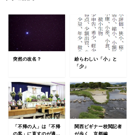
突然の改名？
紛らわしい「小」と
「少」
「不帰の人」は「不帰
関西ビギナー校閲記者
の客」に直すのが適...
が歩く 京都編