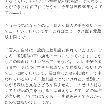
くなっていますので、92年出版の愛蔵版には関わるこ
とができたはずです（そうか、今年は没後30年なんで
すね……）。
もう一つ気になったのは「盲人が盲人の手を引いたっ
て…」というせりふです。これはコミックス版も愛蔵
版も同じです。
「盲人」自体は一般的に差別語とされていません。む
しろ、差別語の言い換えの一つになっています。しか
しこの場面は「オレだって…そうだよ オレ達が今迄
（まで）身につけてきた知識なんて居場所がないもの
で…」に続くせりふで、要は劣った者の比喩として使
われているのです。差別語ではないけれど、差別につ
ながる表現と見なさざるを得ません。このせりふはな
くても作品の質を下げるとは思えないので、足の障害
の言い換えだけではなくもう一歩踏み込んでもよかっ
たのではないでしょうか。