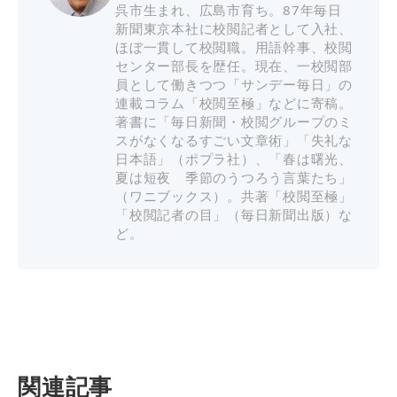
呉市生まれ、広島市育ち。87年毎日
新聞東京本社に校閲記者として入社、
ほぼ一貫して校閲職。用語幹事、校閲
センター部長を歴任。現在、一校閲部
員として働きつつ「サンデー毎日」の
連載コラム「校閲至極」などに寄稿。
著書に「毎日新聞・校閲グループのミ
スがなくなるすごい文章術」「失礼な
日本語」（ポプラ社）、「春は曙光、
夏は短夜 季節のうつろう言葉たち」
（ワニブックス）。共著「校閲至極」
「校閲記者の目」（毎日新聞出版）な
ど。
関連記事