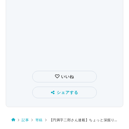
いいね
シェアする
記事
寄稿
【円満字二郎さん連載】ちょっと深掘り漢字ニュース第16回 漫才の漢字ネタについて考える