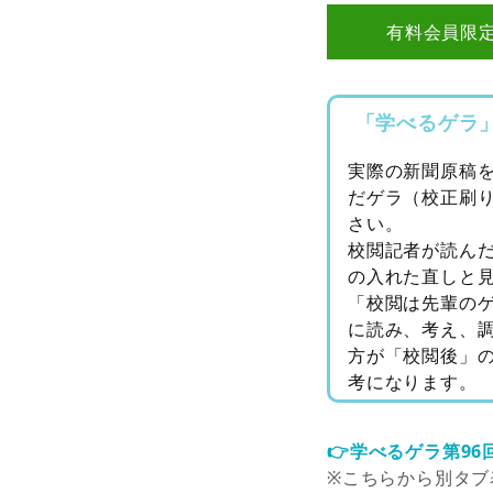
有料会員限
「学べるゲラ
実際の新聞原稿
だゲラ（校正刷
さい。
校閲記者が読ん
の入れた直しと
「校閲は先輩の
に読み、考え、
方が「校閲後」
考になります。
👉学べるゲラ第96
※こちらから別タブ