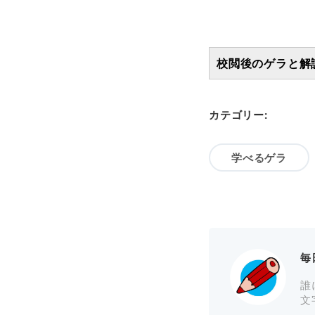
校閲後のゲラと解
カテゴリー:
学べるゲラ
毎
誰
文