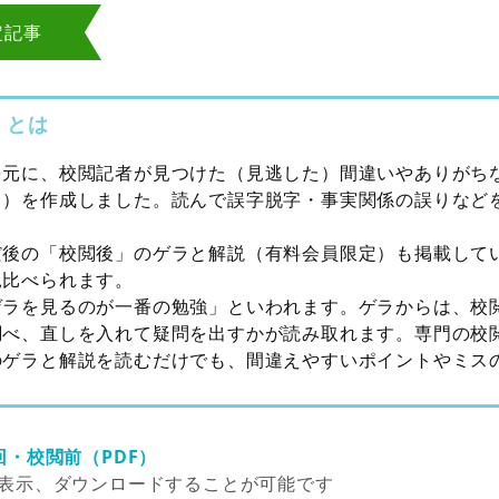
定記事
」とは
を元に、校閲記者が見つけた（見逃した）間違いやありがち
り）を作成しました。読んで誤字脱字・事実関係の誤りなど
だ後の「校閲後」のゲラと解説（有料会員限定）も掲載して
見比べられます。
ゲラを見るのが一番の勉強」といわれます。ゲラからは、校
調べ、直しを入れて疑問を出すかが読み取れます。専門の校
のゲラと解説を読むだけでも、間違えやすいポイントやミス
回・校閲前（PDF）
表示、ダウンロードすることが可能です