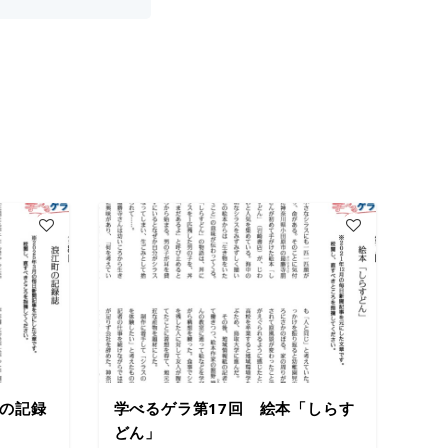
町の記録
学べるゲラ第17回 絵本「しらす
どん」