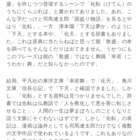
盛」を吟じつつ登場するシーンで「化転（けてん）の
うちにくらぶれば」と書かれてありました。あれ、こ
んな字だっけと司馬遼太郎「国盗り物語」を見るとや
はり「化転」。一方、津本陽「下天は夢か」のように
「下天」とする本や、「化天」とする辞書もありまし
た。これは原典に当たらねばと思って能「敦盛」の本
を調べてもそんなくだりは出てきません。うかつにも
このフレーズは能の「敦盛」ではなく舞踊「幸若（こ
うわか）舞」だと知らなかったのです。
結局、平凡社の東洋文庫「幸若舞」で「化天」、角川
文庫「信長公記」で「下天」と確認できました。しか
し、「化転」とする資料は見つかりませんでした。辞
書では化転は仏教語で「人を教化して悪を善に転じさ
せること」。人間の一生は夢まぼろしのごとくなりと
謡う文脈にそぐわないはずです。しかし「化転」の表
記は、漫画は論外としても司馬遼太郎だけでなく複数
の文学作品で使われているようです。これもありなの