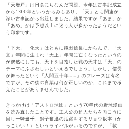
「天岩戸」は日食にちなんだ問題。今年は古事記成立
から1300年というからみもあり、「天」とも関連が
深い古事記から出題しました。結果ですが「あま」か
「あめ」かは予想以上に迷う人が多かったようだとい
う印象です。
「下天」「化天」はともに織田信長にからんで。「天
文」年間に生まれ「天正」年間に亡くなったというの
が偶然にしても、天下を目指した戦の天才は「天」の
テーマにふさわしいといえるでしょう。しかし、信長
が舞ったという「人間五十年……」のフレーズは有名
ですが、その後の言葉は何が正しいのか、これまで考
えたことがありませんでした。
きっかけは「アストロ球団」という70年代の野球漫画
を読み直したことです。主人公の超人たちを向こうに
回し一騎当千、獅子奮迅の活躍をするリョウ坂本（か
っこいい！）というライバルがいるのですが、「敦