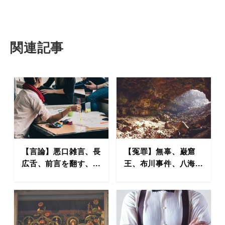
関連記事
【言論】悪口雑言、長
【冤罪】無辜、巌窟
広舌、前言を翻す、...
王、布川事件、八海...