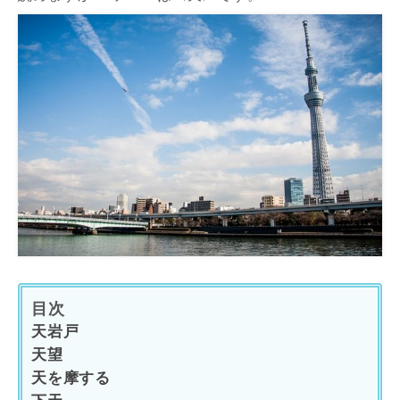
目次
天岩戸
天望
天を摩する