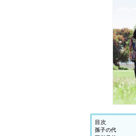
目次
孫子の代