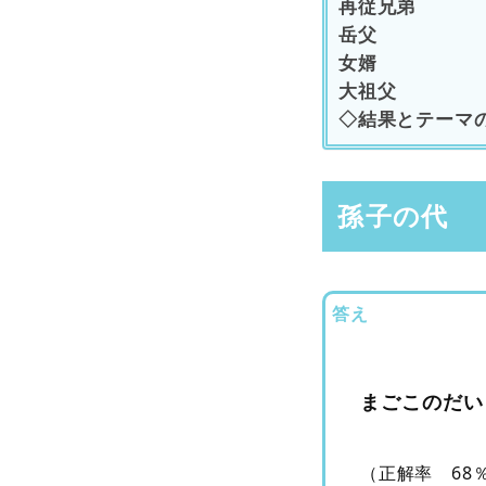
再従兄弟
岳父
女婿
大祖父
◇結果とテーマ
孫子の代
答え
まごこのだい
（正解率 68