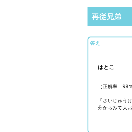
再従兄弟
答え
はとこ
（正解率 98
「さいじゅう
分からみて大