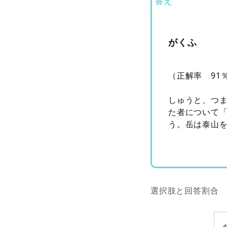
答え
がくふ
（正解率 91
しゅうと、つ
た者について
う。岳は泰山
選択肢と回答割合