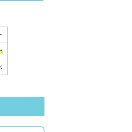
%
%
%