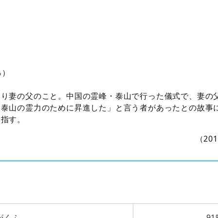
％）
まり妻の父のこと。中国の霊峰・泰山で行った儀式で、妻の
「泰山の霊力のために昇進した」と言う者があったとの故事
を指す。
（20
がくふ
91