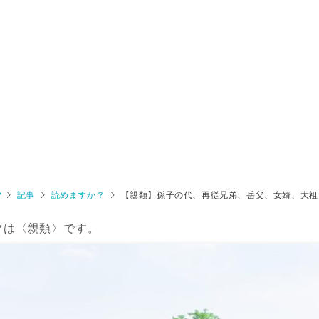
記事
読めますか？
【親類】孫子の代、再従兄弟、岳父、女婿、大祖
マは〈親類〉です。