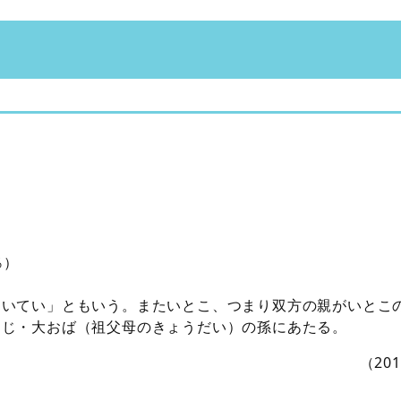
％）
けいてい」ともいう。またいとこ、つまり双方の親がいとこ
おじ・大おば（祖父母のきょうだい）の孫にあたる。
（20