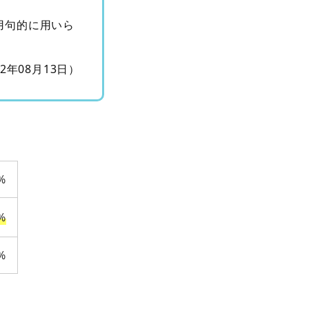
用句的に用いら
12年08月13日）
%
%
%