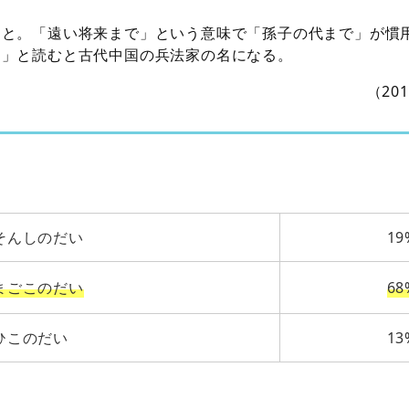
こと。「遠い将来まで」という意味で「孫子の代まで」が慣
し」と読むと古代中国の兵法家の名になる。
（20
そんしのだい
19
まごこのだい
68
ひこのだい
13