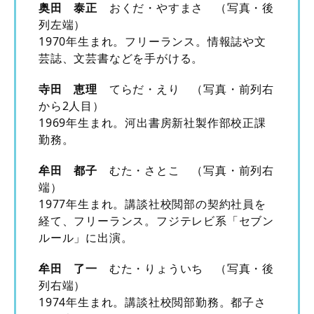
奥田 泰正
おくだ・やすまさ （写真・後
列左端）
1970年生まれ。フリーランス。情報誌や文
芸誌、文芸書などを手がける。
寺田 恵理
てらだ・えり （写真・前列右
から2人目）
1969年生まれ。河出書房新社製作部校正課
勤務。
牟田 都子
むた・さとこ （写真・前列右
端）
1977年生まれ。講談社校閲部の契約社員を
経て、フリーランス。フジテレビ系「セブン
ルール」に出演。
牟田 了一
むた・りょういち （写真・後
列右端）
1974年生まれ。講談社校閲部勤務。都子さ