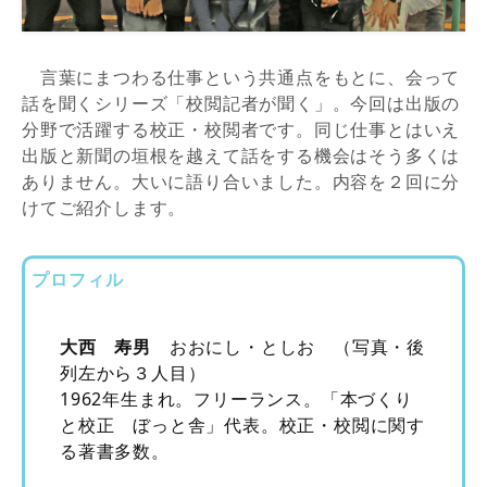
言葉にまつわる仕事という共通点をもとに、会って
話を聞くシリーズ「校閲記者が聞く」。今回は出版の
分野で活躍する校正・校閲者です。同じ仕事とはいえ
出版と新聞の垣根を越えて話をする機会はそう多くは
ありません。大いに語り合いました。内容を２回に分
けてご紹介します。
プロフィル
大西 寿男
おおにし・としお （写真・後
列左から３人目）
1962年生まれ。フリーランス。「本づくり
と校正 ぼっと舎」代表。校正・校閲に関す
る著書多数。