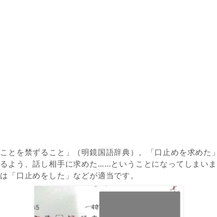
ることを禁ずること」（明鏡国語辞典）
。
「口止めを求めた
じる
よう
、
話し
相手に
求めた……ということになってしまい
いは「口止めをした」などが適当です。