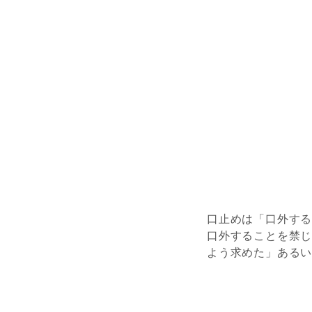
口止めは「口外す
口外する
こと
を禁
よう求めた」ある