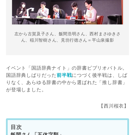
左から古賀及子さん、飯間浩明さん、西村まさゆきさ
ん、稲川智樹さん、見坊行徳さん＝平山泉撮影
イベント「国語辞典ナイト」の辞書ビブリオバトル。
国語辞典しばりだった
前半戦
につづく後半戦は、しば
りなく、あらゆる辞書の中から選ばれた「推し辞書」
が登場しました。
【西川桜衣】
目次
飯間さん「五体字類」