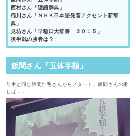
西村さん「隠語辞典」
稲川さん「ＮＨＫ日本語発音アクセント新辞
典」
見坊さん「早稲田大辞書 ２０１５」
後半戦の勝者は？
飯間さん「五体字類」
前半と同じ飯間浩明さんからスタート。飯間さんの推
しは……