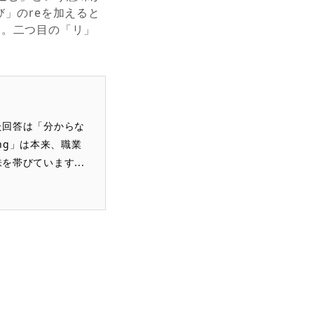
び」のreを加えると
です。二つ目の「リ」
た回答は「分からな
ing」は本来、職業
帯びています...