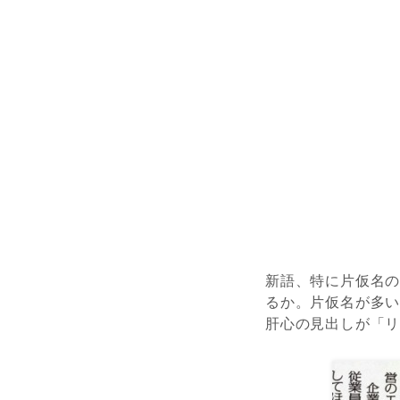
新語、特に片仮名
るか。片仮名が多
肝心の見出しが「