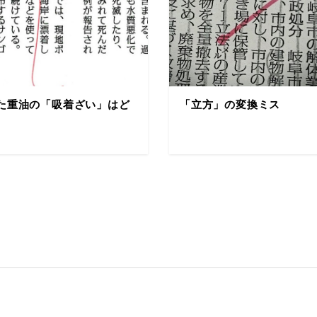
た重油の「吸着ざい」はど
「立方」の変換ミス