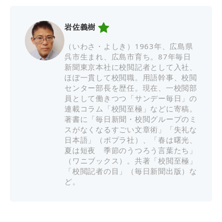
岩佐義樹
（いわさ・よしき）1963年、広島県
呉市生まれ、広島市育ち。87年毎日
新聞東京本社に校閲記者として入社、
ほぼ一貫して校閲職。用語幹事、校閲
センター部長を歴任。現在、一校閲部
員として働きつつ「サンデー毎日」の
連載コラム「校閲至極」などに寄稿。
著書に「毎日新聞・校閲グループのミ
スがなくなるすごい文章術」「失礼な
日本語」（ポプラ社）、「春は曙光、
夏は短夜 季節のうつろう言葉たち」
（ワニブックス）。共著「校閲至極」
「校閲記者の目」（毎日新聞出版）な
ど。