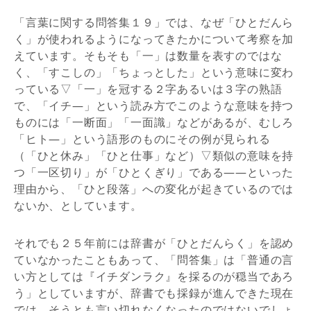
「言葉に関する問答集１９」では、なぜ「ひとだんら
く」が使われるようになってきたかについて考察を加
えています。そもそも「一」は数量を表すのではな
く、「すこしの」「ちょっとした」という意味に変わ
っている▽「一」を冠する２字あるいは３字の熟語
で、「イチ―」という読み方でこのような意味を持つ
ものには「一断面」「一面識」などがあるが、むしろ
「ヒト―」という語形のものにその例が見られる
（「ひと休み」「ひと仕事」など）▽類似の意味を持
つ「一区切り」が「ひとくぎり」である――といった
理由から、「ひと段落」への変化が起きているのでは
ないか、としています。
それでも２５年前には辞書が「ひとだんらく」を認め
ていなかったこともあって、「問答集」は「普通の言
い方としては『イチダンラク』を採るのが穏当であろ
う」としていますが、辞書でも採録が進んできた現在
では、そうとも言い切れなくなったのではないでしょ