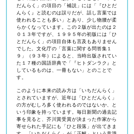
だんらく」の項目の「補説」には「『ひとだ
んらく』と読むのは誤りだが、話し言葉では
使われることも多い」とあり、少し物腰が柔
らかくなっています。この２版が出たのは２
０１３年ですが、１９９５年の初版には「ひ
とだんらく」の項目自体も言及もありません
でした。文化庁の「言葉に関する問答集１
９」（９３年）によると、当時出版されてい
た１７種の国語辞典で「『ヒトダンラク』と
しているものは、一冊もない」とのことで
す。
このように本来の読み方は「いちだんらく」
とされていますが、近年は「ひとだんらく」
の方がむしろ多く使われるのではないか、と
いう印象を持っています。毎日新聞の過去記
事を見ると、芥川賞受賞が決まった作家から
寄せられた手記にも「ひと段落」が出てきま
す。「いちだんらく」が「正解」という意識