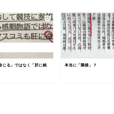
命じる」ではなく「肝に銘
本当に「隣接」？