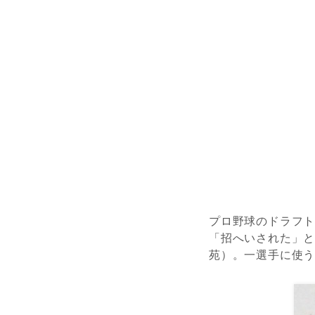
プロ野球
の
ドラフ
「
招へい
された
」
苑）。
一選手に使