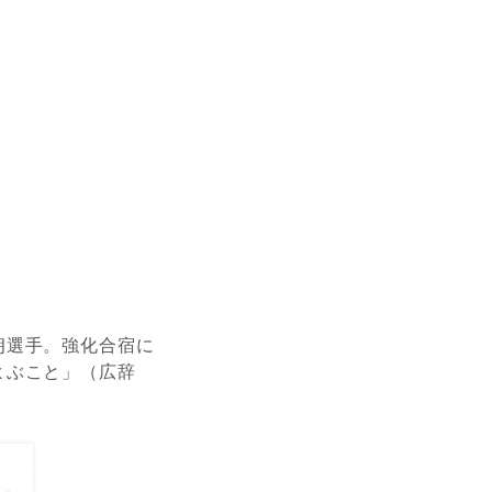
朗選手
。
強化
合宿
に
よぶこと」（広辞