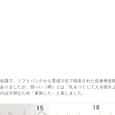
ト会議で
、
ソフトバンクから育成３位
で
指名
された
佐倉俠史
とありましたが、招へい（聘）とは「礼をつくして人を招き
うのは
大仰
なため
「参加した」と直しました。