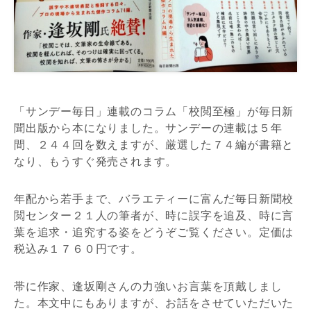
「サンデー毎日」連載のコラム「校閲至極」が毎日新
聞出版から本になりました。サンデーの連載は５年
間、２４４回を数えますが、厳選した７４編が書籍と
なり、もうすぐ発売されます。
年配から若手まで、バラエティーに富んだ毎日新聞校
閲センター２１人の筆者が、時に誤字を追及、時に言
葉を追求・追究する姿をどうぞご覧ください。定価は
税込み１７６０円です。
帯に作家、逢坂剛さんの力強いお言葉を頂戴しまし
た。本文中にもありますが、お話をさせていただいた