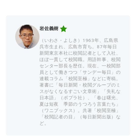
岩佐義樹
（いわさ・よしき）1963年、広島県
呉市生まれ、広島市育ち。87年毎日
新聞東京本社に校閲記者として入社、
ほぼ一貫して校閲職。用語幹事、校閲
センター部長を歴任。現在、一校閲部
員として働きつつ「サンデー毎日」の
連載コラム「校閲至極」などに寄稿。
著書に「毎日新聞・校閲グループのミ
スがなくなるすごい文章術」「失礼な
日本語」（ポプラ社）、「春は曙光、
夏は短夜 季節のうつろう言葉たち」
（ワニブックス）。共著「校閲至極」
「校閲記者の目」（毎日新聞出版）な
ど。