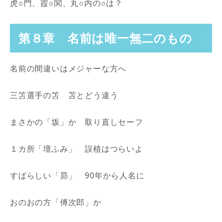
虎○門、霞○関、丸○内の○は？
第８章 名前は唯一無二のもの
名前の間違いはメジャーな方へ
三笘選手の笘 苫とどう違う
まさかの「坂」か 取り直しセーフ
１カ所「壇ふみ」 誤植はつらいよ
すばらしい「昴」 90年から人名に
おのおの方「傅次郎」か