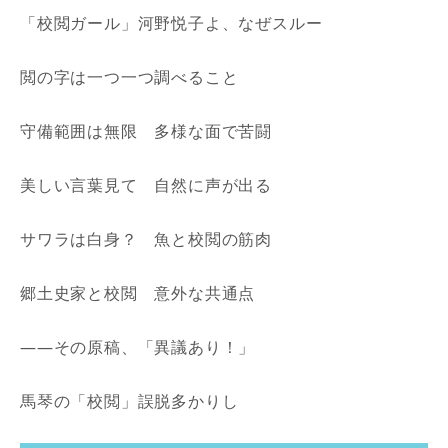
「校閲ガール」河野悦子よ、なぜスルー
閲の字は一つ一つ調べること
守備範囲は無限 多様な面で苦闘
美しい言葉見て 自然に声が出る
サワラは白身？ 魚と校閲の筋肉
郷土史家と校閲 意外な共通点
――その原稿、「異議あり！」
馬琴の「校閲」誤脱多かりし