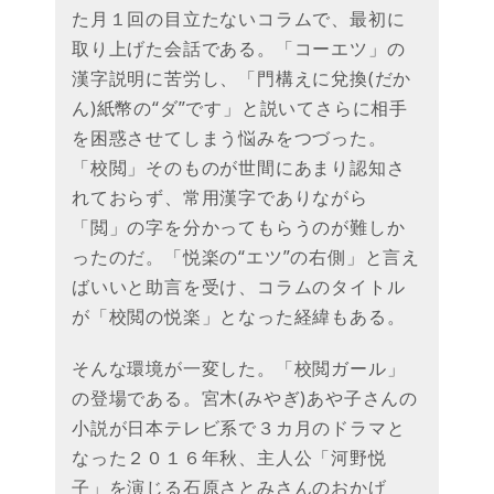
た月１回の目立たないコラムで、最初に
取り上げた会話である。「コーエツ」の
漢字説明に苦労し、「門構えに兌換(だか
ん)紙幣の“ダ”です」と説いてさらに相手
を困惑させてしまう悩みをつづった。
「校閲」そのものが世間にあまり認知さ
れておらず、常用漢字でありながら
「閲」の字を分かってもらうのが難しか
ったのだ。「悦楽の“エツ”の右側」と言え
ばいいと助言を受け、コラムのタイトル
が「校閲の悦楽」となった経緯もある。
そんな環境が一変した。「校閲ガール」
の登場である。宮木(みやぎ)あや子さんの
小説が日本テレビ系で３カ月のドラマと
なった２０１６年秋、主人公「河野悦
子」を演じる石原さとみさんのおかげ