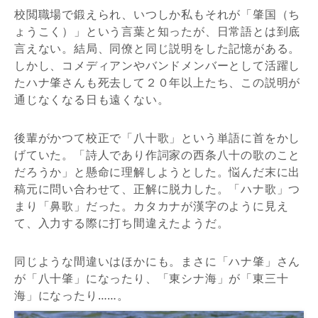
校閲職場で鍛えられ、いつしか私もそれが「肇国（ち
ょうこく）」という言葉と知ったが、日常語とは到底
言えない。結局、同僚と同じ説明をした記憶がある。
しかし、コメディアンやバンドメンバーとして活躍し
たハナ肇さんも死去して２０年以上たち、この説明が
通じなくなる日も遠くない。
後輩がかつて校正で「八十歌」という単語に首をかし
げていた。「詩人であり作詞家の西条八十の歌のこと
だろうか」と懸命に理解しようとした。悩んだ末に出
稿元に問い合わせて、正解に脱力した。「ハナ歌」つ
まり「鼻歌」だった。カタカナが漢字のように見え
て、入力する際に打ち間違えたようだ。
同じような間違いはほかにも。まさに「ハナ肇」さん
が「八十肇」になったり、「東シナ海」が「東三十
海」になったり……。