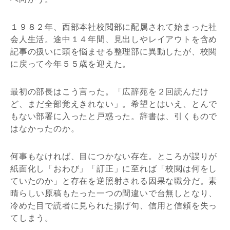
１９８２年、西部本社校閲部に配属されて始まった社
会人生活。途中１４年間、見出しやレイアウトを含め
記事の扱いに頭を悩ませる整理部に異動したが、校閲
に戻って今年５５歳を迎えた。
最初の部長はこう言った。「広辞苑を２回読んだけ
ど、まだ全部覚えきれない」。希望とはいえ、とんで
もない部署に入ったと戸惑った。辞書は、引くもので
はなかったのか。
何事もなければ、目につかない存在。ところが誤りが
紙面化し「おわび」「訂正」に至れば「校閲は何をし
ていたのか」と存在を逆照射される因果な職分だ。素
晴らしい原稿もたった一つの間違いで台無しとなり、
冷めた目で読者に見られた揚げ句、信用と信頼を失っ
てしまう。