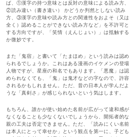
ば、①漢字の持つ意味とは反対の意味による読み方、
②読み違い（書き違い） かどうか判然としない読み
方、③漢字の意味や読み方との関連性をおよそ（又は
全く）認めることができない読み方など」を不許可と
する方向ですが、「笑情（えんじょい）」は抵触する
か微妙です。
また「鬼宿」と書いて「たまほめ」という読みは認め
られるでしょうか。これはある漫画のイケメンの登場
人物ですが、星座の和名でもあります。「悪魔」は認
められなくても、「鬼」は鬼才などの字なので、許容
されるかもしれません。ただ、昔の日本人が学んだよ
うな「真剣さ」が感じられないという気はします。
もちろん、誰かが使い始めた名前が広がって違和感が
なくなることも少なくないでしょうから、開拓者的な
親の工夫は否定できません。ただ、「読みにくい名前
は本人にとって幸せか」という観点を第一に、子ども