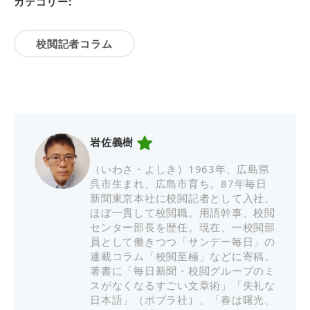
カテゴリー:
校閲記者コラム
岩佐義樹
（いわさ・よしき）1963年、広島県
呉市生まれ、広島市育ち。87年毎日
新聞東京本社に校閲記者として入社、
ほぼ一貫して校閲職。用語幹事、校閲
センター部長を歴任。現在、一校閲部
員として働きつつ「サンデー毎日」の
連載コラム「校閲至極」などに寄稿。
著書に「毎日新聞・校閲グループのミ
スがなくなるすごい文章術」「失礼な
日本語」（ポプラ社）、「春は曙光、