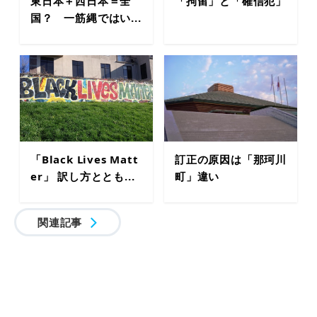
東日本＋西日本＝全
「拘留」と「確信犯」
国？ 一筋縄ではい...
「Black Lives Matt
訂正の原因は「那珂川
er」 訳し方ととも...
町」違い
関連記事