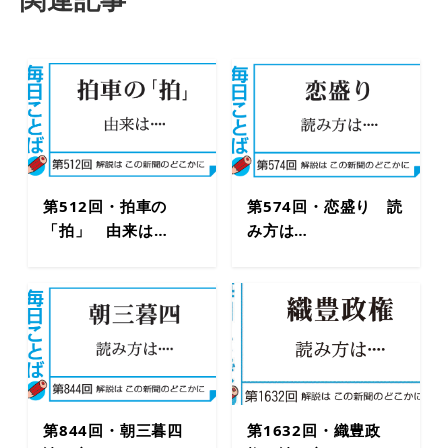
第512回・拍車の
第574回・恋盛り 読
「拍」 由来は…
み方は…
第844回・朝三暮四
第1632回・織豊政