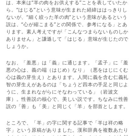
は、本来は“羊の肉をお供えする”ことを表していたか
ら。“はじる”という意味が生まれた経緯ははっきりし
ないが、“細く絞った羊の肉”という意味があるという
説は、“心が縮こまる”との関係で、参考になる」とあ
ります。素人考えですが「こんなつまらないものしか
ありません」と謙遜して「はじる」意味が生じたので
しょうか。
なお、「羞悪」は「義」に通じます。「孟子」に「羞
悪の心は、義の端（はじめ）なり」（悪をはじにくむ
心は義の芽生え）とあります。人間に義を含む仁義礼
智の芽生えがあるのは「ちょうど四本の手足と同じよ
うに、生まれながらにそなわっている」（岩波文
庫）。性善説の核心で、美しい説です。ちなみに性善
説の「善」も「美」と同じく「羊」を部首とします。
ところで、「羊」の字に関する記事で「羊は祥の略
字」という原稿がありました。漢和辞典を複数あたり