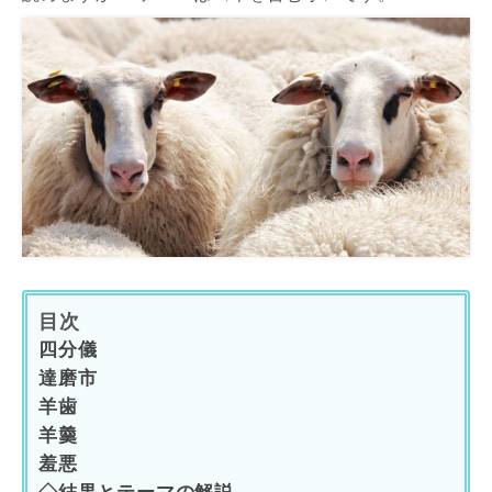
目次
四分儀
達磨市
羊歯
羊羹
羞悪
◇結果とテーマの解説