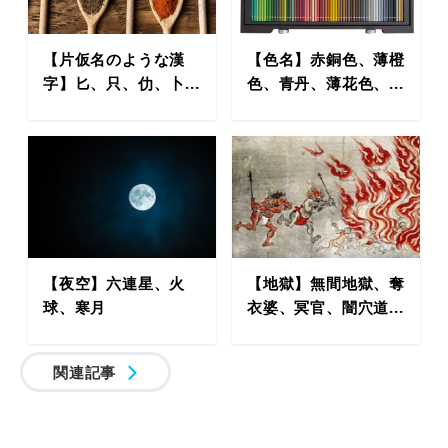
【片仮名のような漢
【色名】赤銅色、薄橙
字】匕、只、仂、卜...
色、青丹、薄花色、...
【夜空】六連星、火
【地獄】無間地獄、奪
球、寒月
衣婆、冥官、闇穴道...
関連記事