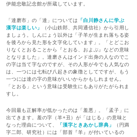
伊能忠敬記念館が所蔵しています。
「達磨市」の「達」については
「白川静さんに学ぶ
漢字は楽しい」
（小山鉄郎、共同通信社）から引用し
ましょう。しんにょう以外は「子羊が生まれ落ちる姿
を後ろから見た形を文字化しています」。「とどこお
りなくとおることから『とおる、およぶ』などの意味
となりました」。達磨さんはインド出身の人なのでこ
の字は当て字なのですが、その人形が今でも人気なの
は、一つには七転び八起きの象徴としてですが、もう
一つには達の字の意味がいいからかもしれません。
「とおる」という意味は受験生にもありがたがられま
すし。
今回最も正解率が低かったのは「羞悪」。「孟子」に
出てきます。羞の字（羊+丑）が「はじる」の意味と
なった理由について、
「漢字ときあかし辞典」
（円満
字二郎、研究社）には「部首『羊』が付いているの