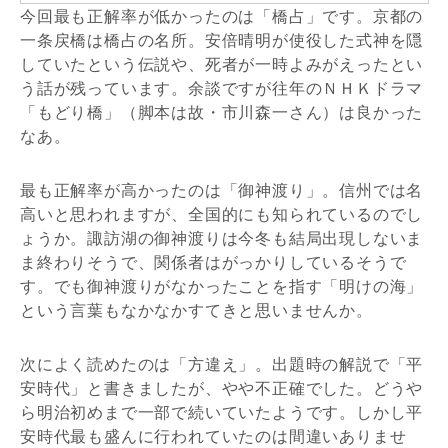
今回最も正解率が低かったのは「橋占」です。京都の
一条戻橋は橋占の名所。安倍晴明が使役した式神を隠
していたという伝説や、死者が一時よみがえったとい
う話が残っています。余談ですが往年のＮＨＫドラマ
「もどり橋」（脚本は故・市川森一さん）は良かった
なあ。
最も正解率が高かったのは「御神渡り」。信州では名
高いと思われますが、全国的にも知られているのでし
ょうか。諏訪湖の御神渡りは今冬も結局出現しないま
ま終わりそうで、関係者はがっかりしているそうで
す。でも御神渡りがなかったことを指す「明けの海」
という言葉もなかなかすてきと思いませんか。
次によく読めたのは「方違え」。出題時の解説で「平
安時代」と書きましたが、やや不正確でした。どうや
ら明治初めまで一部で続いていたようです。しかし平
安時代最も盛んに行われていたのは間違いありませ