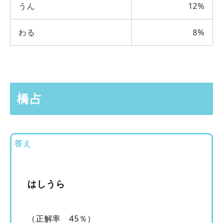
うん
12%
わる
8%
橋占
答え
はしうら
（正解率 45％）