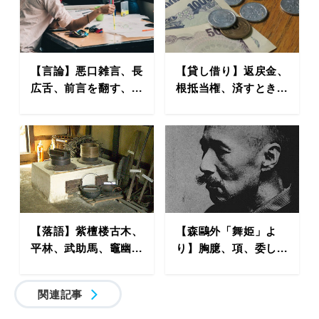
【言論】悪口雑言、長
【貸し借り】返戻金、
広舌、前言を翻す、...
根抵当権、済すとき...
【落語】紫檀楼古木、
【森鷗外「舞姫」よ
平林、武助馬、竈幽...
り】胸臆、項、委し...
関連記事