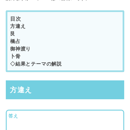
目次
方違え
艮
橋占
御神渡り
卜骨
◇結果とテーマの解説
方違え
答え