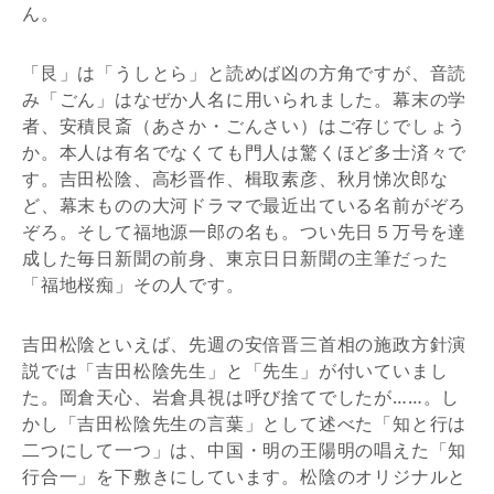
ん。
「艮」は「うしとら」と読めば凶の方角ですが、音読
み「ごん」はなぜか人名に用いられました。幕末の学
者、安積艮斎（あさか・ごんさい）はご存じでしょう
か。本人は有名でなくても門人は驚くほど多士済々で
す。吉田松陰、高杉晋作、楫取素彦、秋月悌次郎な
ど、幕末ものの大河ドラマで最近出ている名前がぞろ
ぞろ。そして福地源一郎の名も。つい先日５万号を達
成した毎日新聞の前身、東京日日新聞の主筆だった
「福地桜痴」その人です。
吉田松陰といえば、先週の安倍晋三首相の施政方針演
説では「吉田松陰先生」と「先生」が付いていまし
た。岡倉天心、岩倉具視は呼び捨てでしたが……。し
かし「吉田松陰先生の言葉」として述べた「知と行は
二つにして一つ」は、中国・明の王陽明の唱えた「知
行合一」を下敷きにしています。松陰のオリジナルと