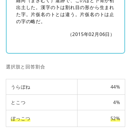
纒向（まきむく）遺跡で、このほど卜骨が初
出土した。漢字の卜は割れ目の形から生まれ
た字。片仮名のトとは違う。片仮名のトは止
の字の略だ。
（2015年02月06日）
選択肢と回答割合
うらぼね
44%
とこつ
4%
ぼっこつ
52%