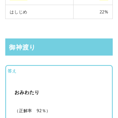
はしじめ
22%
御神渡り
答え
おみわたり
（正解率 92％）