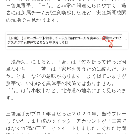
三笘薫選手。「三苫」と非常に間違えられやすく、過
去には所属チームが注意喚起したほど。実は新聞校閲
の現場でも見かけます。
「漢辞海」によると、「笘」は「竹を折って作った簡
単なむち」、「苫」は「家屋を覆うために編んだ、カ
ヤ。とま」などの意味があります。よく似ていますが
別字で、いわゆる異体字の関係ではありません。
「苫」は苫小牧市など、北海道の地名によく見られま
す。
三笘選手がプロ１年目だった２０２０年、当時プレー
していたＪ１川崎のツイッターアカウントが「三苫で
はなく竹冠の三笘」とツイートしました。それだけ間