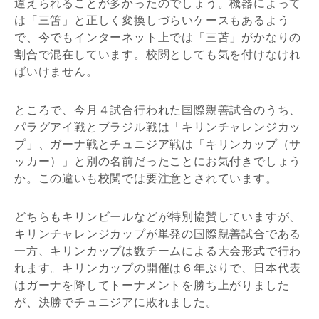
違えられることが多かったのでしょう。機器によって
は「三笘」と正しく変換しづらいケースもあるよう
で、今でもインターネット上では「三苫」がかなりの
割合で混在しています。校閲としても気を付けなけれ
ばいけません。
ところで、今月４試合行われた国際親善試合のうち、
パラグアイ戦とブラジル戦は「キリンチャレンジカッ
プ」、ガーナ戦とチュニジア戦は「キリンカップ（サ
ッカー）」と別の名前だったことにお気付きでしょう
か。この違いも校閲では要注意とされています。
どちらもキリンビールなどが特別協賛していますが、
キリンチャレンジカップが単発の国際親善試合である
一方、キリンカップは数チームによる大会形式で行わ
れます。キリンカップの開催は６年ぶりで、日本代表
はガーナを降してトーナメントを勝ち上がりました
が、決勝でチュニジアに敗れました。