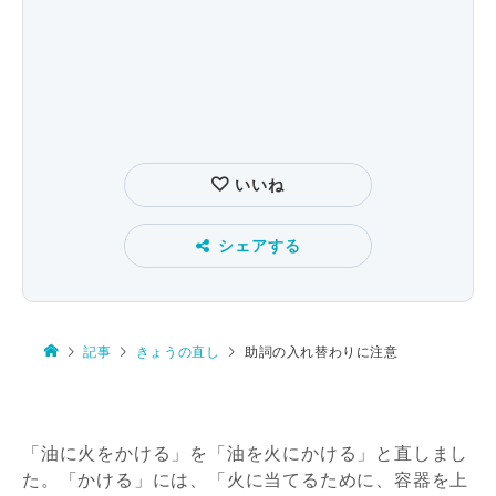
いいね
シェアする
記事
きょうの直し
助詞の入れ替わりに注意
「油に火をかける」
を
「油を火にかける」
と直しまし
た
。「かける」
に
は
、
「火に当てるために、容器を上