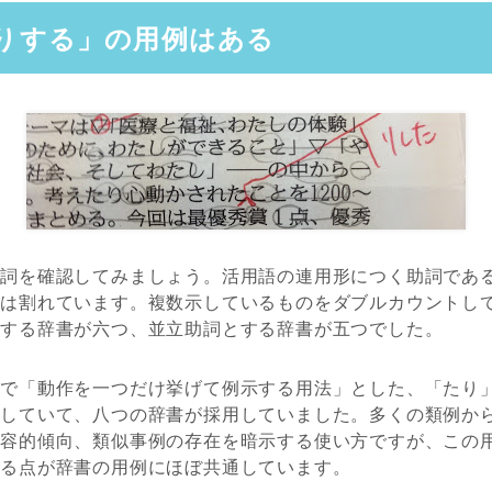
りする」の用例はある
品詞を確認してみましょう。活用語の連用形につく助詞であ
類は割れています。複数示しているものをダブルカウントし
とする辞書が六つ、並立助詞とする辞書が五つでした。
集で「動作を一つだけ挙げて例示する用法」とした、「たり
としていて、八つの辞書が採用していました。多くの類例か
内容的傾向、類似事例の存在を暗示する使い方ですが、この
いる点が辞書の用例にほぼ共通しています。