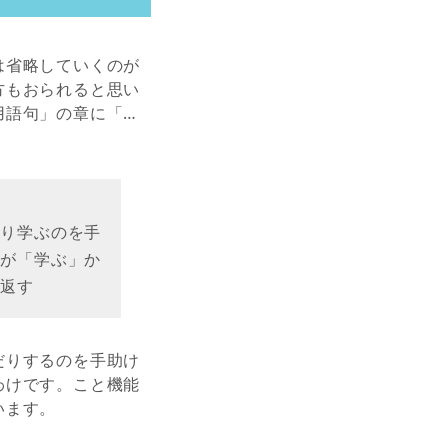
は省略していくのが
方もおられると思い
用語句」の章に「…
だり学ぶのを手
のが「学ぶ」か
り返す
だりするのを手助け
わけです。こと機能
います。