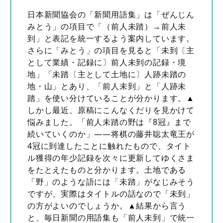
日本新聞協会の「新聞用語集」は「ぜんじん
みとう」の項目で「（前人未踏）→前人未
到」と表記を統一するよう案内しています。
さらに「みとう」の項目を見ると「未到〔主
として業績・記録に〕前人未到の記録・境
地」「未踏〔主として土地に〕人跡未踏の
地・山」とあり、「前人未到」と「人跡未
踏」を使い分けていることが分かります。▲
しかし最近、原稿にこんなくだりを見かけて
悩みました。「前人未踏の野は『8冠』まで
続いていくのか」――将棋の藤井聡太竜王が
4冠に到達したことに触れたもので、タイト
ル獲得の年少記録を次々に更新してゆくさま
をたとえたものと分かります。土地である
「野」のような語には「未踏」がなじみそう
ですが、実際はタイトルの話なので「未到」
の方がよいのでしょうか。▲結果から言う
と、毎日新聞の用語集も「前人未到」で統一