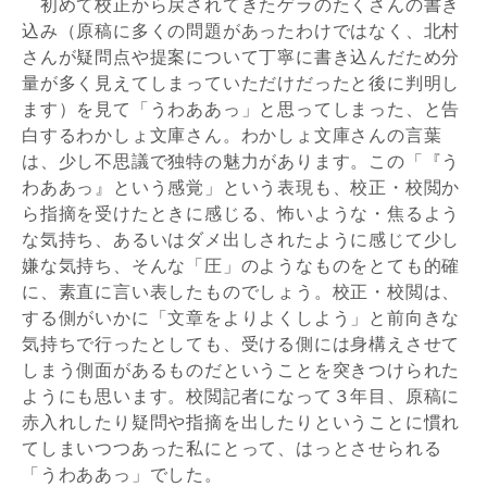
初めて校正から戻されてきたゲラのたくさんの書き
込み（原稿に多くの問題があったわけではなく、北村
さんが疑問点や提案について丁寧に書き込んだため分
量が多く見えてしまっていただけだったと後に判明し
ます）を見て「うわああっ」と思ってしまった、と告
白するわかしょ文庫さん。わかしょ文庫さんの言葉
は、少し不思議で独特の魅力があります。この「『う
わああっ』という感覚」という表現も、校正・校閲か
ら指摘を受けたときに感じる、怖いような・焦るよう
な気持ち、あるいはダメ出しされたように感じて少し
嫌な気持ち、そんな「圧」のようなものをとても的確
に、素直に言い表したものでしょう。校正・校閲は、
する側がいかに「文章をよりよくしよう」と前向きな
気持ちで行ったとしても、受ける側には身構えさせて
しまう側面があるものだということを突きつけられた
ようにも思います。校閲記者になって３年目、原稿に
赤入れしたり疑問や指摘を出したりということに慣れ
てしまいつつあった私にとって、はっとさせられる
「うわああっ」でした。