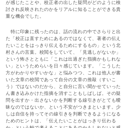
が感じたことや、校正者の出した疑問がどのように検
討され反映されたのかをリアルに知ることができる貴
重な機会でした。
特に印象に残ったのは、話の流れの中でさらりと出
た「校正は直すためにあるのではなくて、著者の伝え
たいことをはっきり伝えるためにするもの」という北
村さんの言葉。校閲をしていて、「見逃しがないか」
という怖さとともに「これは出過ぎた指摘かもしれな
い」というためらいを日々感じています。「こうした
方がわかりやすいかな」と悩みつつ、これは他人が書
いた文章の校閲であって自分の文章の推敲（すいこ
う）ではないのだから、と自分に言い聞かせていった
ん書き込みかけた指摘を消すこともしばしば。その疑
問を出すか・出さないかを判断する線引きがとても曖
昧なのではないか、という不安がつきまといます。少
しは自信を持ってその線引きを判断できるようになる
ためのヒントは、「伝えたいことがはっきり伝わる
か」という軸で考えることにあるのかもしれないと感