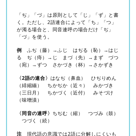
「ぢ」「づ」は原則として「じ」「ず」と書
く。ただし、2語連合によって「ち」「つ」
が濁る場合と、同音連呼の場合だけ「ぢ」
「づ」を使う。
例
ふぢ（藤）→ふじ はぢる（恥）→はじ
る ぢ（痔）→じ まづ（先）→まず づつ
（宛）→ずつ さかづき（杯）→さかずき
〈2語の連合〉
はなぢ（鼻血） ひぢりめん
（緋縮緬） ちかぢか（近々） みかづき
（三日月） ちかづく（近付） みそづけ
（味噌漬）
〈同音の連呼〉
ちぢむ（縮） つづみ（鼓）
つづく（続）
注
現代語の意識では2語に分解しにくいも