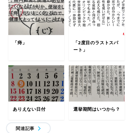
「痔」
「2度目のラストスパ
ート」
ありえない日付
選挙期間はいつから？
関連記事