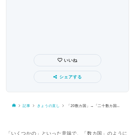
いいね
シェアする
記事
きょうの直し
「20数カ国」→「二十数カ国」 曖昧な数は漢数字で
「いくつかの」といった意味で、「数カ国」のように