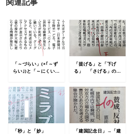
関連記事
「～づらい」(×｢～ず
「提げる」と「下げ
らい｣)と「～にくい...
る」 「さげる」の...
「秒」と「妙」
「建国記念日」→「建