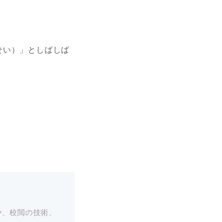
せい）」としばしば
や、校閲の技術、