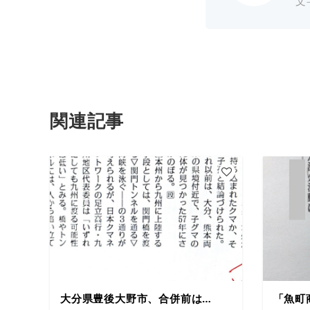
文
関連記事
大分県豊後大野市、合併前は…
「魚町