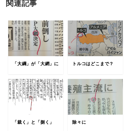
関連記事
「大綱」が「大網」に
トルコはどこまで？
「裁く」と「捌く」
除々に