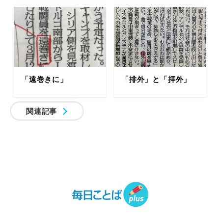
「遠巻きに」
「排外」と「拝外」
関連記事