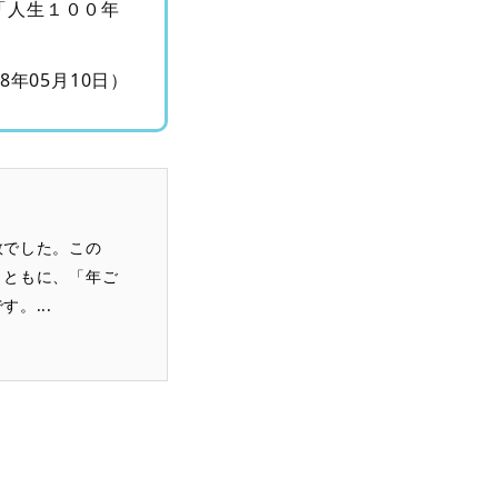
「人生１００年
18年05月10日）
数でした。この
とともに、「年ご
。...