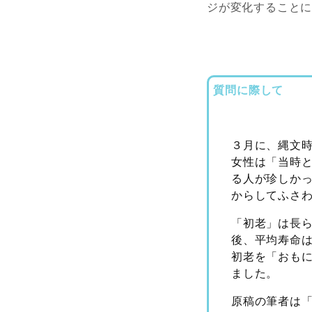
ジが変化すること
質問に際して
３月に、縄文
女性は「当時
る人が珍しか
からしてふさ
「初老」は長
後、平均寿命
初老を「おも
ました。
原稿の筆者は