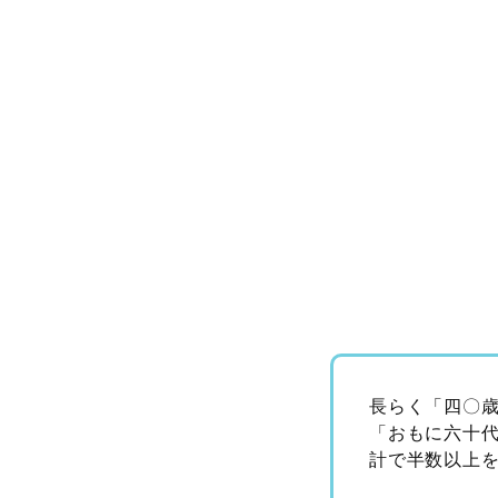
長らく「四〇
「おもに六十
計で半数以上