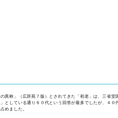
歳の異称」（広辞苑７版）とされてきた「初老」は、三省堂
代」としている通り６０代という回答が最多でしたが、４０
を占めました。