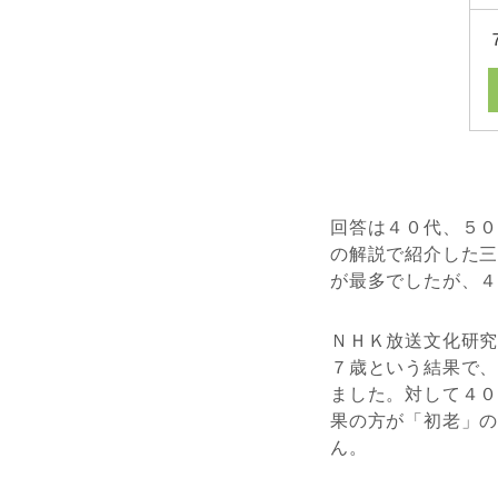
回答は４０代、５
の解説で紹介した
が最多でしたが、
ＮＨＫ放送文化研
７歳という結果で
ました。対して４
果の方が「初老」
ん。