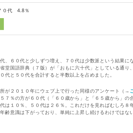
７０代 4.8％
０代、６０代と少しずつ増え、７０代は少数派という結果に
三省堂国語辞典（７版）が「おもに六十代」としている通り
４０代と５０代を合計すると半数以上を占めました。
究所が２０１０年にウェブ上で行った同様のアンケート（→
、５７％の方が６０代（「６０歳から」と「６５歳から」の
０代は１０％、５０代は２６％。これだけを見ればむしろ８
の年齢意識は下がっており、単純に上昇し続けるわけではな