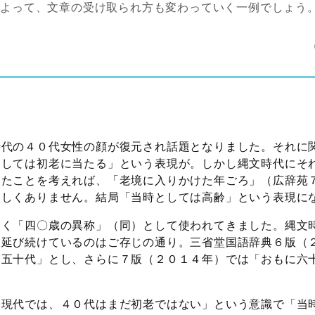
によって、文章の受け取られ方も変わっていく一例でしょう
時代の４０代女性の顔が復元され話題となりました。それに
としては初老に当たる」という表現が。しかし縄文時代にそ
ったことを考えれば、「老境に入りかけた年ごろ」（広辞苑
わしくありません。結局「当時としては高齢」という表現に
らく「四〇歳の異称」（同）として使われてきました。縄文
は延び続けているのはご存じの通り。三省堂国語辞典６版（
に五十代」とし、さらに７版（２０１４年）では「おもに六
「現代では、４０代はまだ初老ではない」という意識で「当