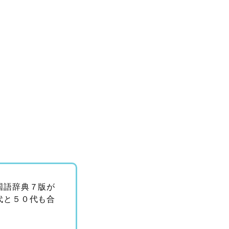
国語辞典７版が
代と５０代も合