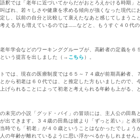
の語釈では「老年に近づいてからだがおとろえかける時期」
と叫ばれ、若々しさや健康を求める傾向が強くなった現代に
判定し、以前の自分と比較して衰えたなあと感じてしまうこ
考える方も増えているのでは……などと、もうすぐ４０代
本老年学会などのワーキンググループが、高齢者の定義を６
だという提言を出しました（→
こちら
）。
ントでは、現在の医療制度では６５～７４歳が前期高齢者、
ことから初老は６０代では、と推定した方もいましたので、
き上げられることによって初老と考えられる年齢も上がる、
治の未完の小説「グッド・バイ」の冒頭には、主人公の田島
」が出てきます。３４歳の田島は彼より「ずっと若い」と表
年当時でも「初老」が４０歳ということはなかったでしょう
２人の年齢が離れているように思い浮かべるかもしれません