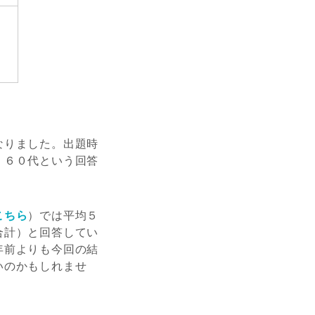
なりました。出題時
、６０代という回答
こちら
）では平均５
合計）と回答してい
年前よりも今回の結
いのかもしれませ