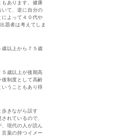
ともあります。健康
おいて、逆に自分の
とによって４０代や
の出題者は考えてしま
５歳以上から７５歳
７５歳以上が後期高
今後制度として高齢
ということもあり得
と歩きながら話す
現されているので、
が、現代の人が読ん
。言葉の持つイメー