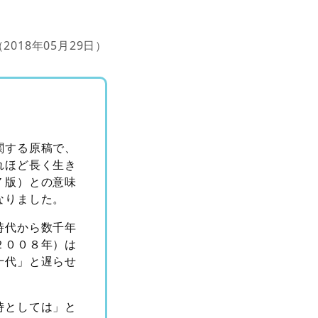
。
（2018年05月29日）
関する原稿で、
れほど長く生き
７版）との意味
なりました。
時代から数千年
２００８年）は
十代」と遅らせ
時としては」と