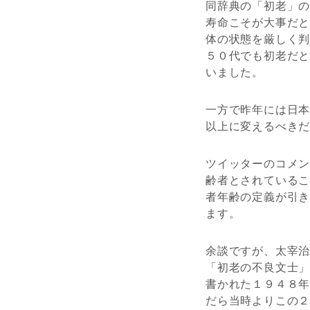
同辞典の「初老」
寿命こそが大事だ
体の状態を厳しく
５０代でも初老だと
いました。
一方で昨年には日
以上に変えるべき
ツイッターのコメ
齢者とされている
者年齢の定義が引
ます。
余談ですが、太宰
「初老の不良文士
書かれた１９４８
だら当時よりこの