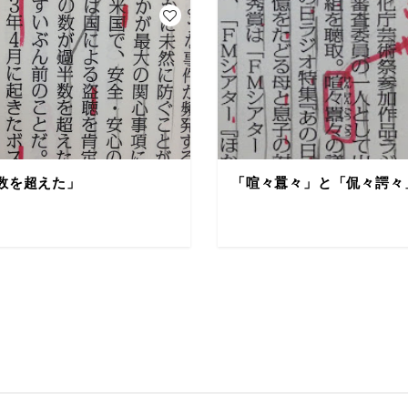
数を超えた」
「喧々囂々」と「侃々諤々