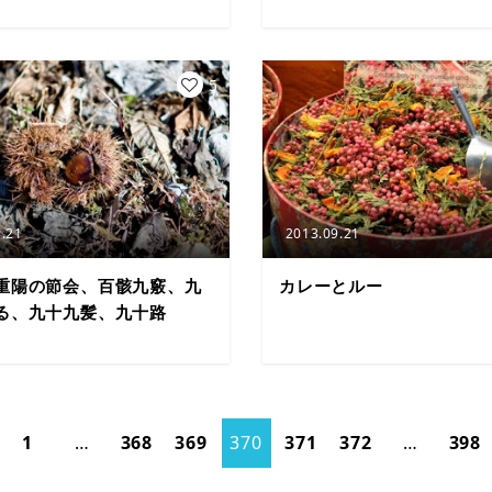
5
.21
2013.09.21
重陽の節会、百骸九竅、九
カレーとルー
る、九十九髪、九十路
1
…
368
369
370
371
372
…
398