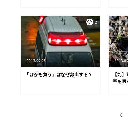
2
2013.09.28
2013.09
「けがを負う」はなぜ頻出する？
【九】
字を切
