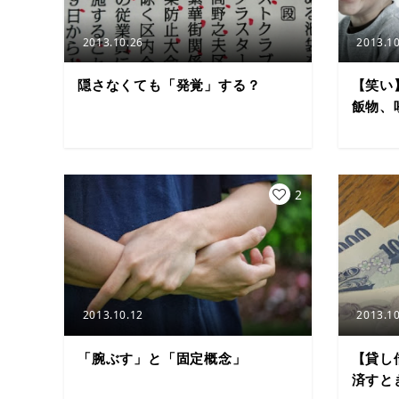
2013.10.26
2013.10
隠さなくても「発覚」する？
【笑い
飯物、
2
2013.10.12
2013.10
「腕ぶす」と「固定概念」
【貸し
済すと