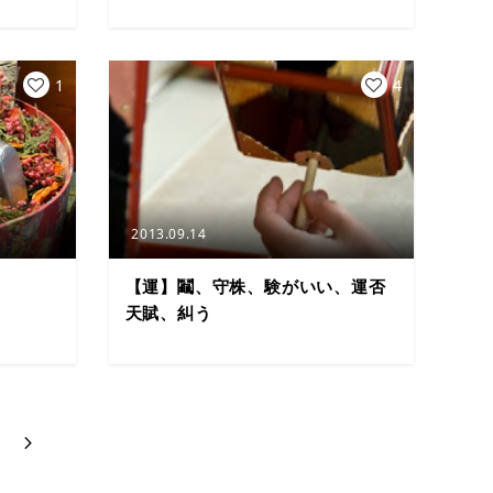
1
4
2013.09.14
【運】鬮、守株、験がいい、運否
天賦、糾う
