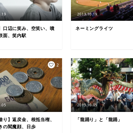
.19
2013.10.19
】口辺に笑み、空笑い、噴
ネーミングライツ
咲面、笑内駅
2
.05
2013.10.05
借り】返戻金、根抵当権、
「龍踊り」と「龍踊」
きの閻魔顔、日歩