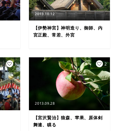
2013.10.12
【伊勢神宮】神明造り、御師、内
宮正殿、常若、外宮
1
2
2013.09.28
【宮沢賢治】狼森、苹果、原体剣
舞連、瞋る