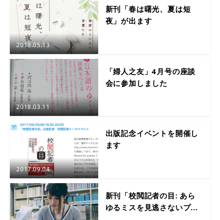
新刊「春は曙光、夏は短
夜」が出ます
2018.05.13
「婦人之友」4月号の座談
会に参加しました
2018.03.11
出版記念イベントを開催し
ます
2017.09.04
新刊「校閲記者の目: あら
ゆるミスを見逃さないプ...