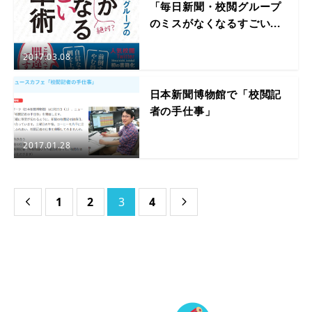
「毎日新聞・校閲グループ
のミスがなくなるすごい...
2017.03.08
日本新聞博物館で「校閲記
者の手仕事」
2017.01.28
1
2
3
4

