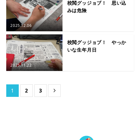
校閲グッジョブ！ 思い込
みは危険
2025.12.06
校閲グッジョブ！ やっか
いな生年月日
2025.11.22
1
2
3
