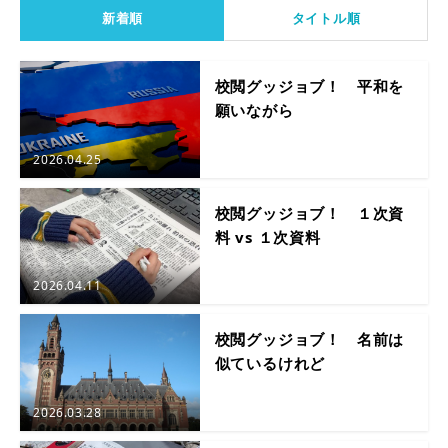
新着順
タイトル順
校閲グッジョブ！ 平和を
願いながら
2026.04.25
校閲グッジョブ！ １次資
料 vs １次資料
2026.04.11
校閲グッジョブ！ 名前は
似ているけれど
2026.03.28