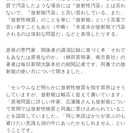
質で汚染したような場合には『放射性汚染』とは言わ
ないで、『放射能汚染』と言い習わしている。また、
『放射性物質』のことを単に『放射能』という言葉で
言い表すこともあり（中略）『水道水が放射能で汚染
されるのは深刻な問題だ』などと表現したりする」
原発の専門家、関係者の講演記録に基づく本「それで
もあなたは原発なのか」（林田英明著、南方新社）の
著者は毎日新聞大阪本社の校閲記者です。同書での放
射能の使い方について聞きました。
「セシウムなど明らかに放射性物質を指す箇所はそう
していますが、放射能は幅広く捉えて書いています」
「原発問題に詳しい作家、広瀬隆さんも放射能につい
て世間では放射性物質と同義に受け止められているこ
とを認容していました」「同じ単語ばかりが並ぶのも
避けたい意識も頭の中にあったかもしれません」とい
うことです。