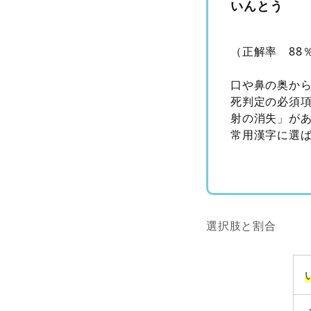
いんとう
（正解率 88
口や鼻の奥か
死判定の必須
射の消失」が
常用漢字に選
選択肢と割合