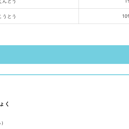
えんとう
1
こうとう
10
ょく
％）