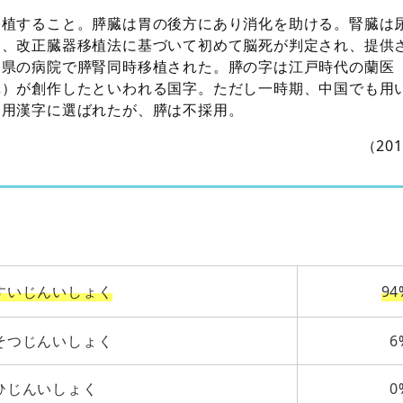
移植すること。膵臓は胃の後方にあり消化を助ける。腎臓は
日、改正臓器移植法に基づいて初めて脳死が判定され、提供
知県の病院で膵腎同時移植された。膵の字は江戸時代の蘭医
真）が創作したといわれる国字。ただし一時期、中国でも用
常用漢字に選ばれたが、膵は不採用。
（20
すいじんいしょく
94
そつじんいしょく
6
ひじんいしょく
0