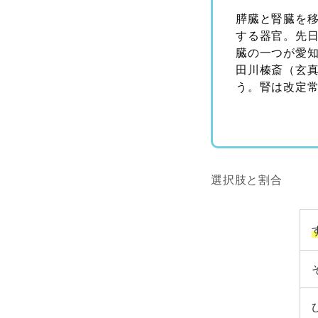
膵臓と腎臓を
する器官。先
臓の一つが愛
田川榛斎（玄
う。腎は改定
選択肢と割合