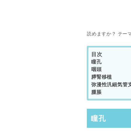
読めますか？ テー
目次
瞳孔
咽頭
膵腎移植
弥漫性汎細気管
腫脹
瞳孔