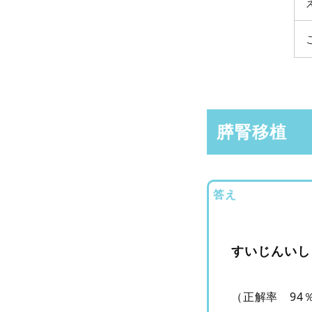
膵腎移植
答え
すいじんいし
（正解率 94