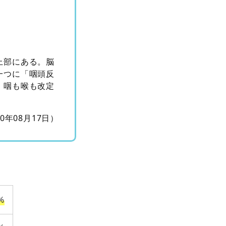
上部にある。脳
一つに「咽頭反
。咽も喉も改定
10年08月17日）
%