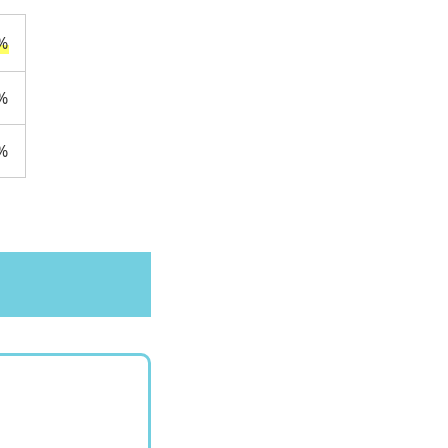
%
%
%