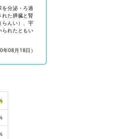
尿を分泌・ろ過
された膵臓と腎
（らんい）、宇
いられたともい
10年08月18日）
%
%
%