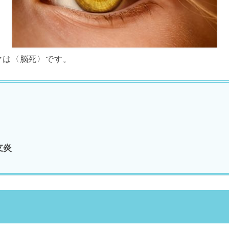
マは〈脳死〉です。
支炎