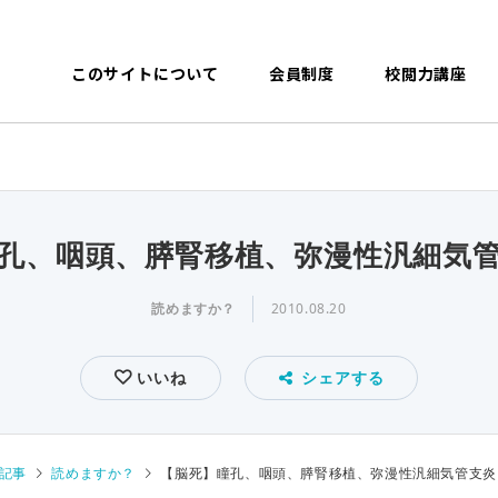
このサイトについて
会員制度
校閲力講座
孔、咽頭、膵腎移植、弥漫性汎細気
読めますか？
2010.08.20
いいね
シェアする
記事
読めますか？
【脳死】瞳孔、咽頭、膵腎移植、弥漫性汎細気管支炎