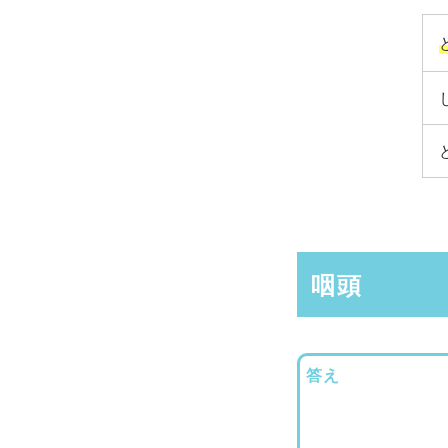
咽頭
答え