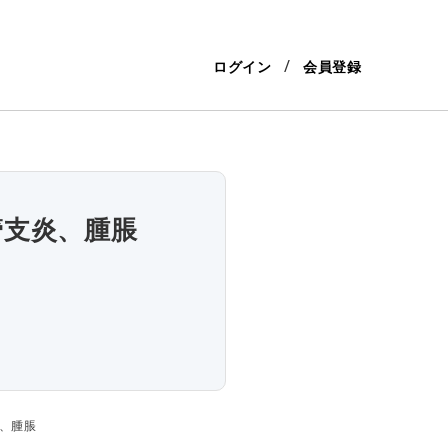
ログイン
会員登録
管支炎、腫脹
、腫脹