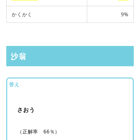
かくかく
9%
沙翁
答え
さおう
（正解率 66％）