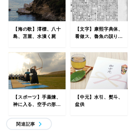
【海の歌】澪標、八十
【文字】康熙字典体、
島、苫屋、水漬く屍
看做ス、魯魚の誤り...
【スポーツ】手薬煉、
【中元】水引、熨斗、
神に入る、空手の形...
盆供
関連記事