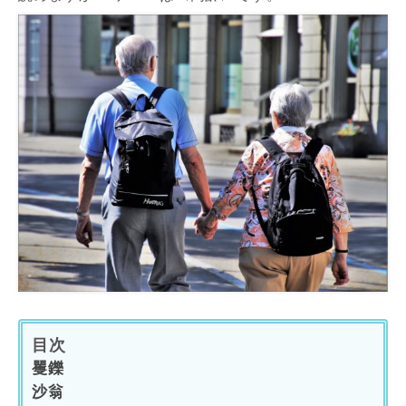
目次
矍鑠
沙翁