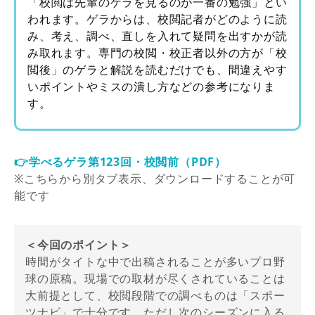
「校閲は先輩のゲラを見るのが一番の勉強」とい
われます。ゲラからは、校閲記者がどのように読
み、考え、調べ、直しを入れて疑問を出すかが読
み取れます。専門の校閲・校正者以外の方が「校
閲後」のゲラと解説を読むだけでも、間違えやす
いポイントやミスの潰し方などの参考になりま
す。
👉学べるゲラ第123回・校閲前（PDF）
※こちらから別タブ表示、ダウンロードすることが可
能です
＜今回のポイント＞
時間がタイトな中で出稿されることが多いプロ野
球の原稿。現場での取材が尽くされていることは
大前提として、校閲段階での調べものは「スポー
ツナビ」で十分です。ただし次のシーズンに入る