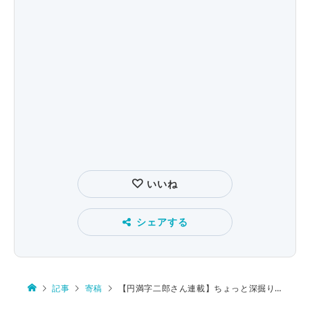
いいね
シェアする
記事
寄稿
【円満字二郎さん連載】ちょっと深掘り漢字ニュース第18回 落書きされた漢字のような文字