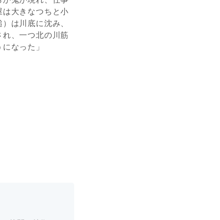
屋は大きなつちと小
鎚）は川底に沈み、
され、一つ北の川筋
うになった」