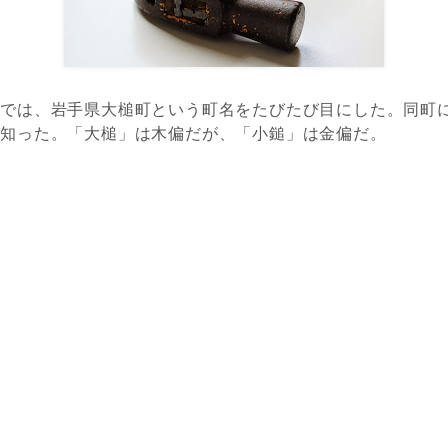
道では、岩手県大槌町という町名をたびたび目にした。同町
て知った。「大槌」は木偏だが、「小鎚」は金偏だ。