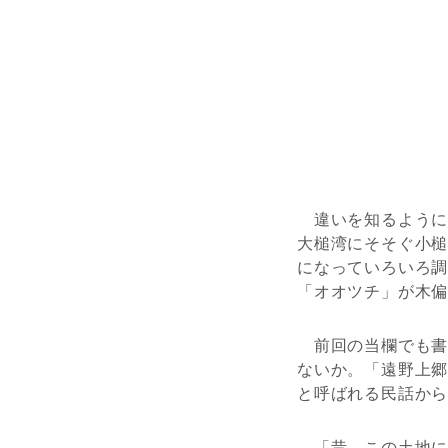
違いを知るように
大槌湾にそそぐ小
になっていろいろ
「オオツチ」が木
前回の当欄でも書
ないか。「遠野上
と呼ばれる民話か
「昔、この土地に