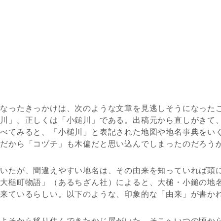
なったきっかけは、次のような文章を見逃しそうになった
槌川」。正しくは「小鎚川」である。出稿元から直しがきて
調べてみると、「小槌川」と表記された地図や地名事典をい
偏だから「コヅチ」も木偏だと思い込んでしまったのだろう
いたが、間違えやすい地名は、その由来を知っていれば頭
郷大槌町物語」（あるちざん社）によると、大槌・小鎚の地
ら来ているらしい。以下のような、印象的な「由来」が書か
よそから移り住んできたかじ屋がいた。そこへいつの頃か