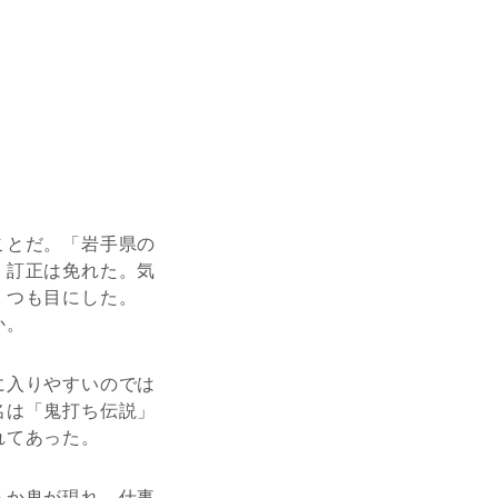
ことだ。「岩手県の
、訂正は免れた。気
くつも目にした。
か。
に入りやすいのでは
名は「鬼打ち伝説」
れてあった。
らか鬼が現れ、仕事