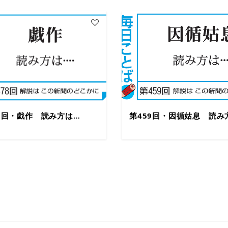
78回・戯作 読み方は…
第459回・因循姑息 読み