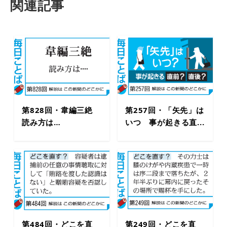
関連記事
第828回・韋編三絶
第257回・「矢先」は
読み方は…
いつ 事が起きる直...
第484回・どこを直
第249回・どこを直