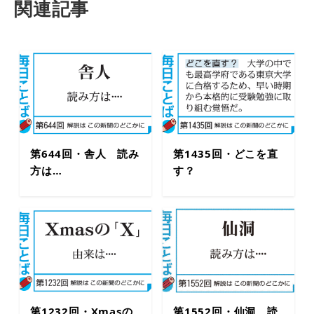
関連記事
第644回・舎人 読み
第1435回・どこを直
方は…
す？
第1232回・Xmasの
第1552回・仙洞 読