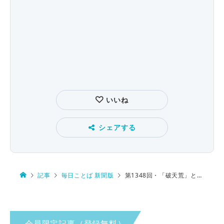
いいね
シェアする
記事
毎日ことば 新聞版
第1348回・「破天荒」とは 常識外れ？ 前代未聞？
会員限定記事（登録無料）